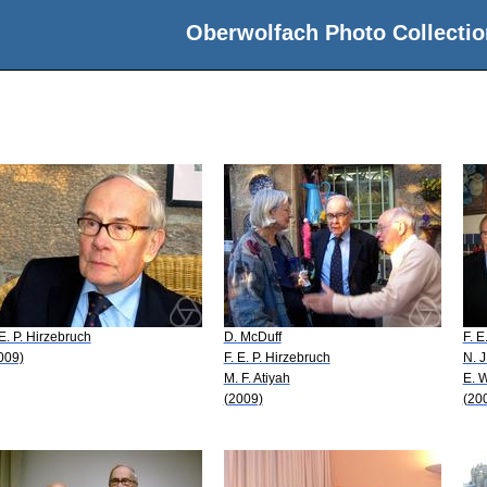
Oberwolfach Photo Collectio
 E. P. Hirzebruch
D. McDuff
F. E
009)
F. E. P. Hirzebruch
N. J
M. F. Atiyah
E. W
(2009)
(20