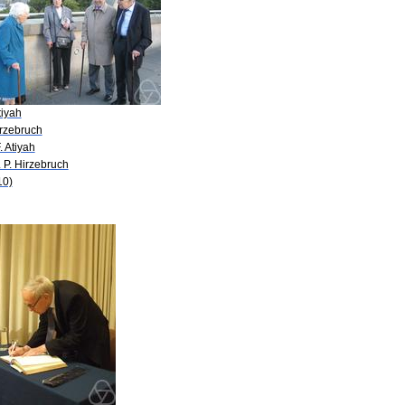
tiyah
irzebruch
. Atiyah
. P. Hirzebruch
10)