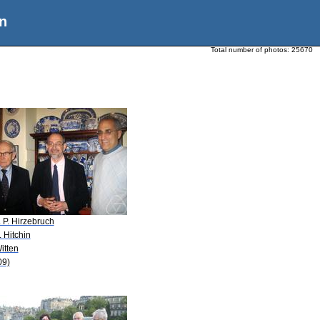
n
Total number of photos:
25670
. P. Hirzebruch
. Hitchin
itten
09)