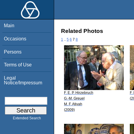
Main
Related Photos
Occasions
1
..
5
6
7
8
Persons
Terms of Use
Legal
Notice/Impressum
F. E. P. Hirzebruch
F.
G.-M. Greuel
(2
M. F. Atiyah
(2009)
Extended Search