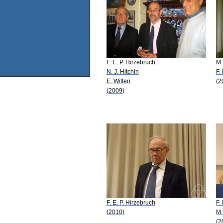
F. E. P. Hirzebruch
M.
N. J. Hitchin
F.
E. Witten
(2
(2009)
F. E. P. Hirzebruch
F.
(2010)
M.
(2