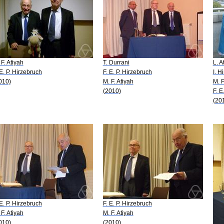
 F. Atiyah
T. Durrani
L. A
 E. P. Hirzebruch
F. E. P. Hirzebruch
I. H
010)
M. F. Atiyah
M. F
(2010)
F. E
(20
 E. P. Hirzebruch
F. E. P. Hirzebruch
 F. Atiyah
M. F. Atiyah
010)
(2010)