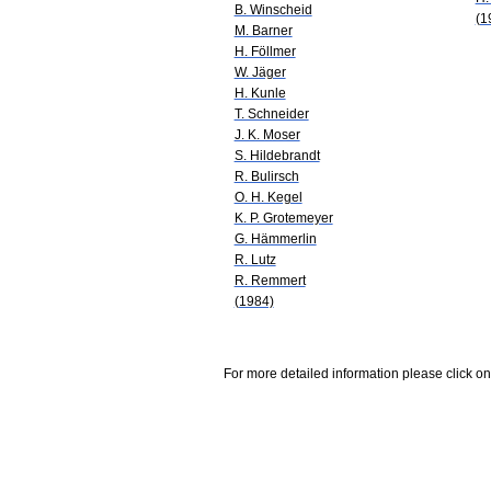
B. Winscheid
(1
M. Barner
H. Föllmer
W. Jäger
H. Kunle
T. Schneider
J. K. Moser
S. Hildebrandt
R. Bulirsch
O. H. Kegel
K. P. Grotemeyer
G. Hämmerlin
R. Lutz
R. Remmert
(1984)
For more detailed information please click on