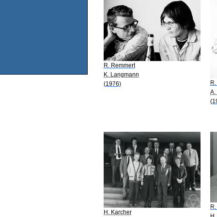
R. Remmert
K. Langmann
R.
(1976)
A.
(1
R.
H. Karcher
H.