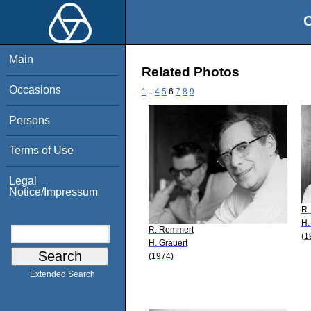
O
Main
Related Photos
Occasions
1
..
4
5
6
7
8
9
Persons
Terms of Use
Legal
Notice/Impressum
R.
H.
R. Remmert
(1
H. Grauert
(1974)
Extended Search