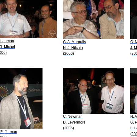
 Laumon
G. A. Margulis
G. M
 G. Michel
N. J. Hitchin
J. M
006)
(2006)
(20
C. Newman
N. A
D. Levermore
G. P
(2006)
L. 
 Fefferman
(20