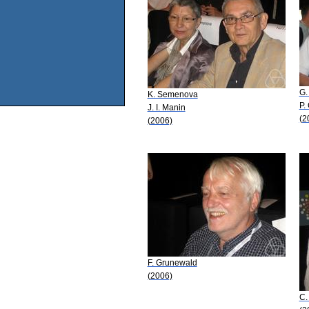
G.
K. Semenova
P.
J. I. Manin
(2
(2006)
F. Grunewald
(2006)
C.