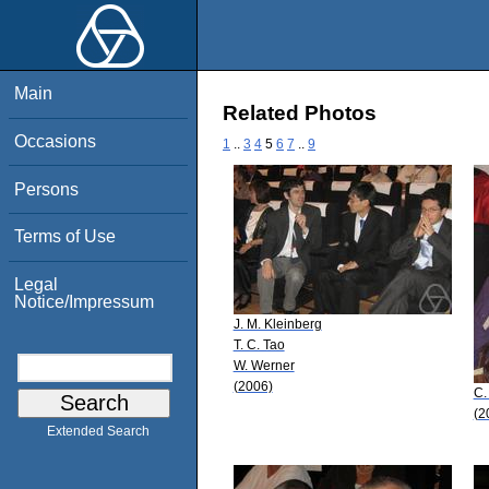
Main
Related Photos
Occasions
1
..
3
4
5
6
7
..
9
Persons
Terms of Use
Legal
Notice/Impressum
J. M. Kleinberg
T. C. Tao
W. Werner
(2006)
C.
(2
Extended Search