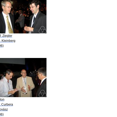
. Ziegler
. Kleinberg
06)
lon
. Curbera
Lovász
06)