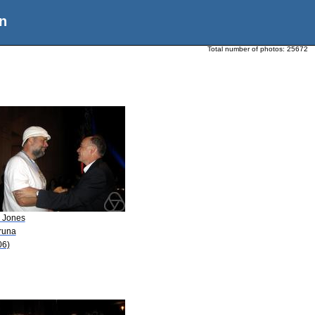
n
Total number of photos:
25672
. Jones
Bruna
06)