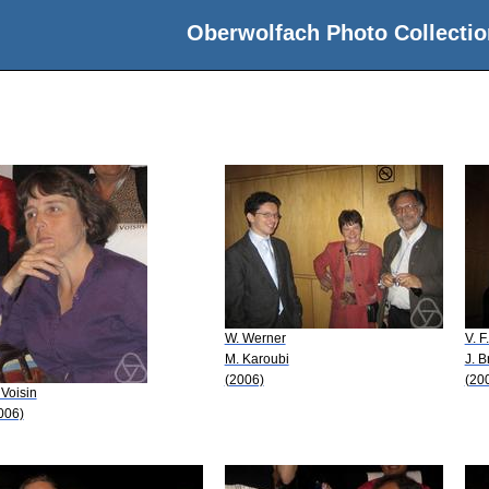
Oberwolfach Photo Collectio
W. Werner
V. F
M. Karoubi
J. 
(2006)
(20
 Voisin
006)