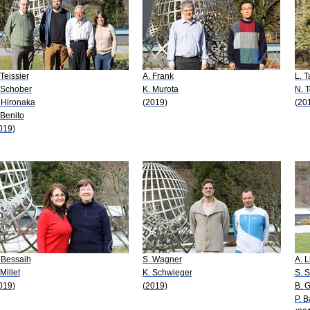
 Teissier
A. Frank
L. T
 Schober
K. Murota
N. T
 Hironaka
(2019)
(20
 Benito
019)
 Bessaih
S. Wagner
A. 
Millet
K. Schwieger
S. S
019)
(2019)
B. G
P. B