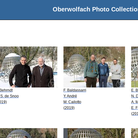
Oberwolfach Photo Collectio
 Behrndt
F. Baldassarri
E. 
 S. de Snoo
Y. André
N. 
019)
M. Cailotto
A. 
(2019)
E. F
(20