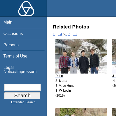
Main
Related Photos
Occasions
1
..
3
4
5
6
7
..
10
Persons
Terms of Use
Legal
Notice/Impressum
D. Le
J.
S. Morra
H.
B. V. Le Hung
(2
B. W. Levin
(2019)
Extended Search