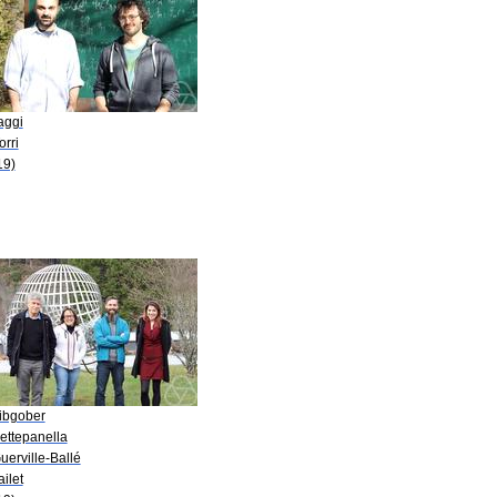
aggi
orri
19)
Libgober
ettepanella
uerville-Ballé
ailet