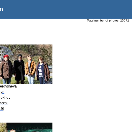
n
Total number of photos:
25672
Berdysheva
Dyn
Mokhov
arkhi
19)