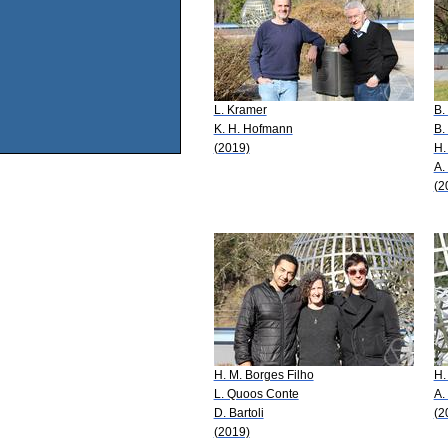
L. Kramer
B.
K. H. Hofmann
B.
(2019)
H.
A.
(2
H. M. Borges Filho
H.
L. Quoos Conte
A. 
D. Bartoli
(2
(2019)