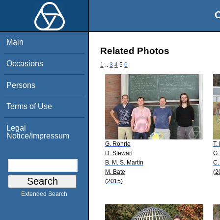
O
Main
Related Photos
Occasions
1
..
3
4
5
6
Persons
Terms of Use
Legal
Notice/Impressum
G. Röhrle
T.
D. Stewart
G.
B. M. S. Martin
C.
M. Bate
(2
(2015)
Extended Search