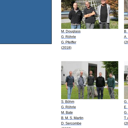
M. Douglass
B.
G. Röhrle
A.
G. Pfeiffer
(2
(2018)
S. Böhm
G.
G. Röhrle
E.
M. Bate
G.
B. M. S. Martin
T.
D. Sercombe
(2