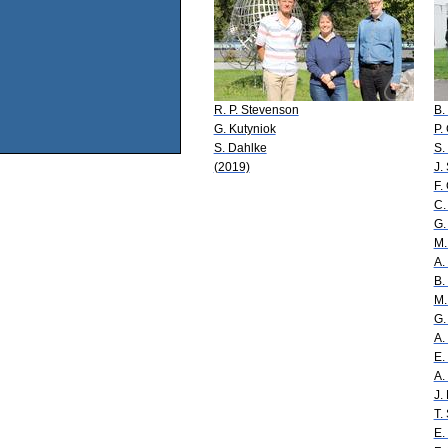
R. P. Stevenson
B.
G. Kutyniok
P.
S. Dahlke
S.
(2019)
J.
F.
C.
G.
M.
A. 
B.
M.
G.
A.
E.
A.
J.
T.
E.