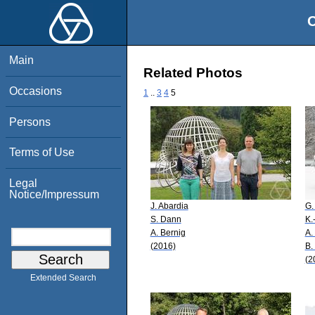
O
Main
Related Photos
Occasions
1
..
3
4
5
Persons
Terms of Use
Legal
Notice/Impressum
J. Abardia
G.
S. Dann
K.
A. Bernig
A.
(2016)
B.
(2
Extended Search