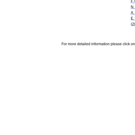
F.
N.
A.
E.
(2
For more detailed information please click on