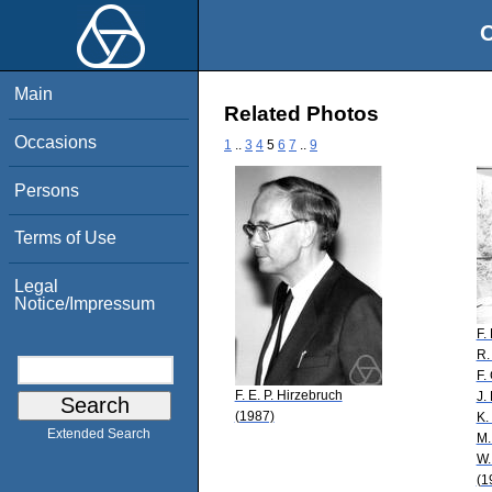
O
Main
Related Photos
Occasions
1
..
3
4
5
6
7
..
9
Persons
Terms of Use
Legal
Notice/Impressum
F.
R.
F.
F. E. P. Hirzebruch
J.
(1987)
K.
Extended Search
M.
W.
(1