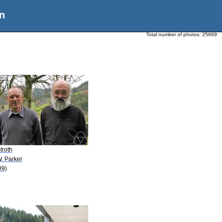
n
Total number of photos:
25669
troth
. Parker
09)