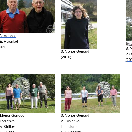
 B. McLeod
 E. Fraenkel
009)
S. 
S. Morier-Genoud
V. 
(2010)
(20
 Morier-Genoud
S. Morier-Genoud
 Ovsienko
V. Ovsienko
A. Kirillov
L. Leclere