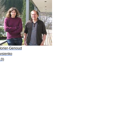
Morier-Genoud
Ovsienko
10)