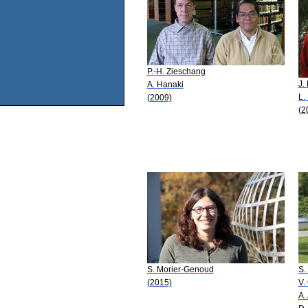
P.-H. Zieschang
J.
A. Hanaki
L.
(2009)
(2
S. Morier-Genoud
S.
(2015)
V.
A. 