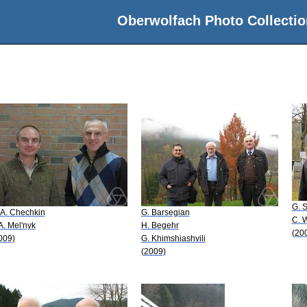
Oberwolfach Photo Collectio
G. S
 A. Chechkin
G. Barsegian
C. W
 A. Mel'nyk
H. Begehr
(20
009)
G. Khimshiashvili
(2009)