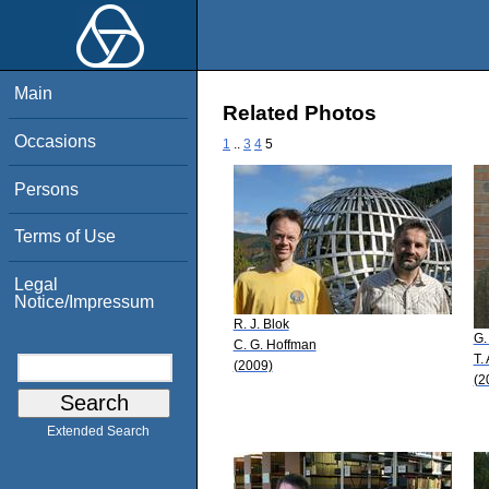
Main
Related Photos
Occasions
1
..
3
4
5
Persons
Terms of Use
Legal
Notice/Impressum
R. J. Blok
G.
C. G. Hoffman
T.
(2009)
(2
Extended Search