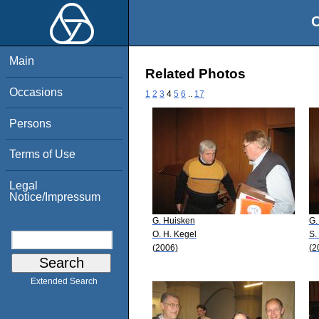
O
Main
Related Photos
Occasions
1
2
3
4
5
6
..
17
Persons
Terms of Use
Legal
Notice/Impressum
G. Huisken
G.
O. H. Kegel
S.
(2006)
(2
Extended Search