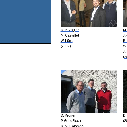
D. B. Zagier
M.
M. Castellet
J.
W. Lück
B.
(2007)
W.
J.
(2
D. Kröner
D.
P. G. LeFloch
(2
R. M. Colombo