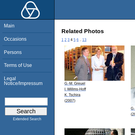
Main
Related Photos
Occasions
1
2
3
4
5
6
..
13
Persons
Terms of Use
Legal
Notice/Impressum
G.-M. Greuel
I. Willms-Hoff
K. Tschira
(2007)
G.
(2
Extended Search