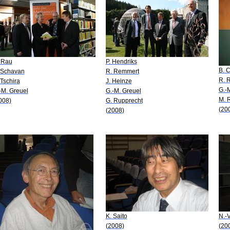
 Rau
P. Hendriks
B. 
 Schavan
R. Remmert
R. 
 Tschira
J. Heinze
G.-
-M. Greuel
G.-M. Greuel
M. 
008)
G. Rupprecht
(20
(2008)
K. Saito
N.-V
(2008)
(20