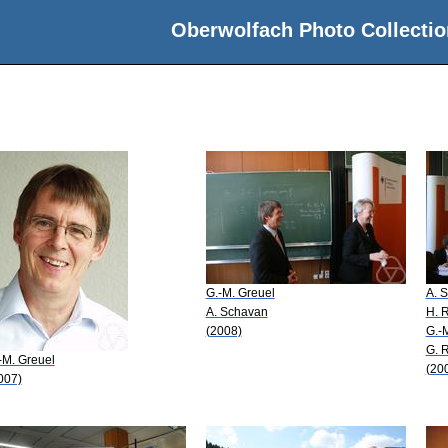
Oberwolfach Photo Collectio
G.-M. Greuel
A. 
A. Schavan
H. 
(2008)
G.-
G. 
-M. Greuel
(20
007)