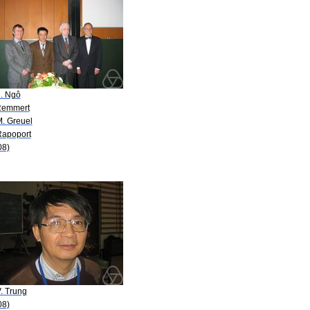
C. Ngô
Remmert
M. Greuel
Rapoport
08)
. Trung
08)