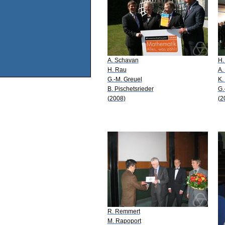
A. Schavan
H.
H. Rau
A.
G.-M. Greuel
K.
B. Pischetsrieder
G.
(2008)
(2
R. Remmert
M. Rapoport