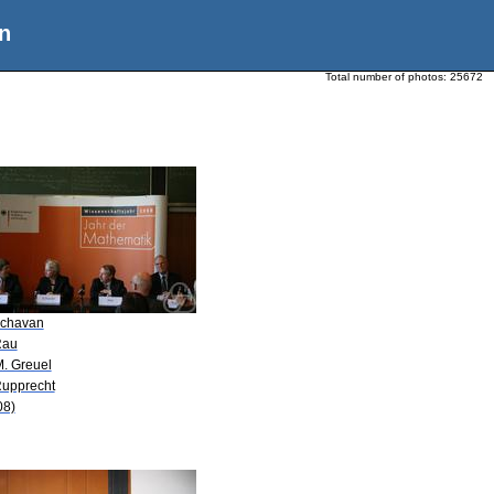
n
Total number of photos:
25672
Schavan
Rau
M. Greuel
Rupprecht
08)