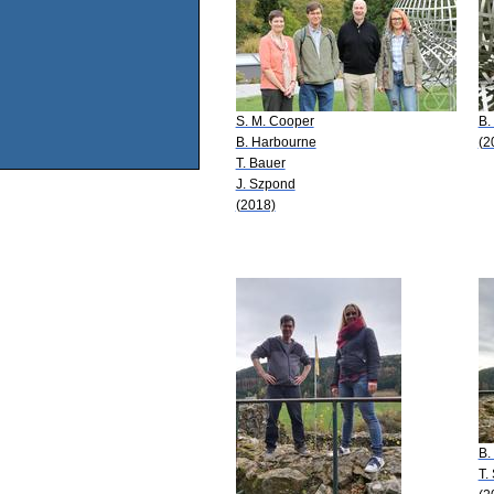
S. M. Cooper
B.
B. Harbourne
(2
T. Bauer
J. Szpond
(2018)
B.
T.