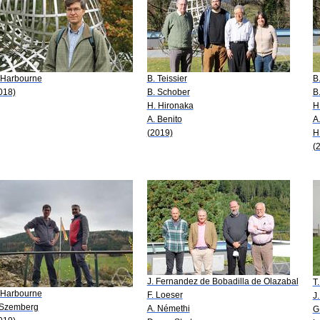
 Harbourne
B. Teissier
B.
018)
B. Schober
B
H. Hironaka
H
A. Benito
A
(2019)
H
(
J. Fernandez de Bobadilla de Olazabal
T
 Harbourne
F. Loeser
J
 Szemberg
A. Némethi
G