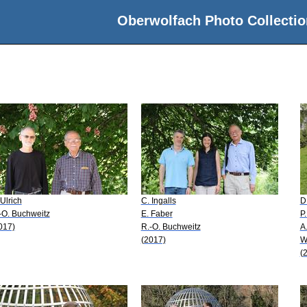
Oberwolfach Photo Collectio
 Ulrich
C. Ingalls
D
-O. Buchweitz
E. Faber
P
017)
R.-O. Buchweitz
A
(2017)
W
(