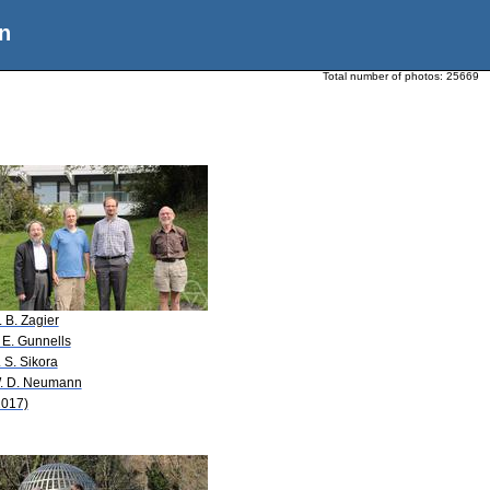
n
Total number of photos:
25669
. B. Zagier
. E. Gunnells
. S. Sikora
. D. Neumann
2017)