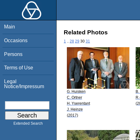
Main
Related Photos
Occasions
1
..
28
29
30
31
Persons
Terms of Use
Legal
Notice/Impressum
G. Huisken
B.
C. Ortner
R.
H. Yserentant
(2
J. Heinze
(2017)
Extended Search