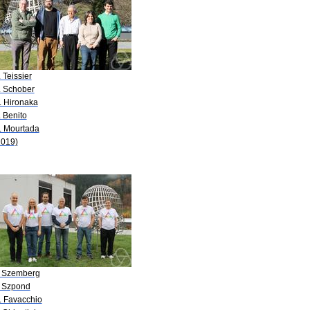
 Teissier
. Schober
. Hironaka
. Benito
. Mourtada
2019)
. Szemberg
. Szpond
. Favacchio