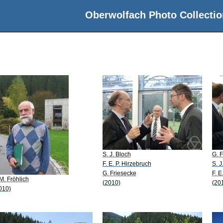
Oberwolfach Photo Collectio
S. J. Bloch
G. 
F. E. P. Hirzebruch
S. J
G. Friesecke
F. E
 M. Fröhlich
(2010)
(20
010)