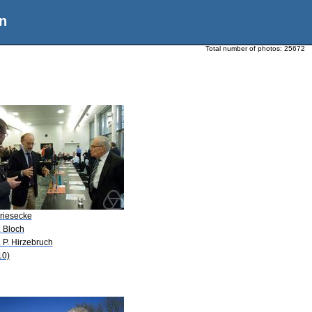
n
Total number of photos:
25672
Friesecke
. Bloch
. P. Hirzebruch
10)