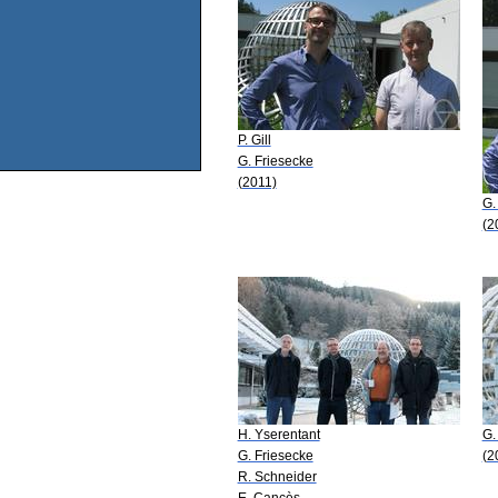
P. Gill
G. Friesecke
(2011)
G.
(2
H. Yserentant
G.
G. Friesecke
(2
R. Schneider
E. Cancès