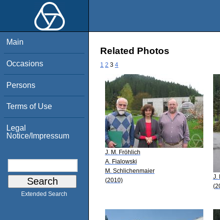
Main
Related Photos
Occasions
1
2
3
4
Persons
Terms of Use
Legal
Notice/Impressum
J. M. Fröhlich
A. Fialowski
M. Schlichenmaier
J.
(2010)
(2
Extended Search