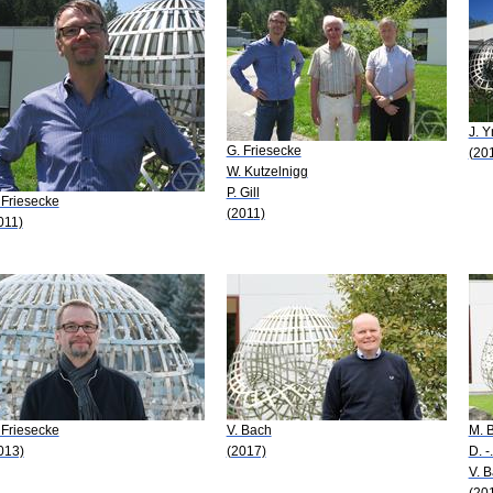
J. 
G. Friesecke
(20
W. Kutzelnigg
P. Gill
 Friesecke
(2011)
011)
 Friesecke
V. Bach
M. B
013)
(2017)
D. -
V. 
(20