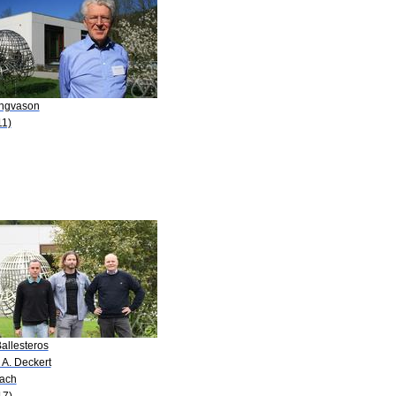
Yngvason
11)
allesteros
. A. Deckert
Bach
17)