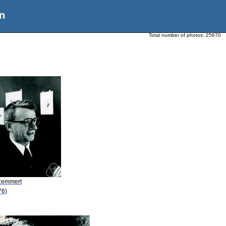
n
Total number of photos:
25670
Remmert
76)