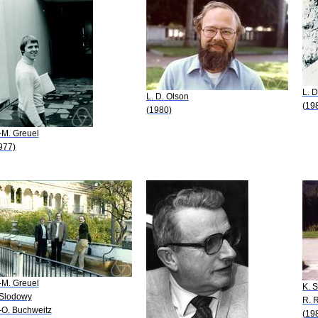
L. D
L. D. Olson
(19
(1980)
-M. Greuel
977)
-M. Greuel
K. S
 Slodowy
R. 
-O. Buchweitz
(19