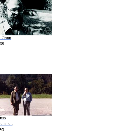
. Olson
80)
tein
Remmert
82)