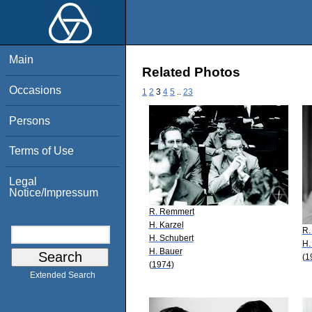
Main
Related Photos
Occasions
1
2
3
4
5
..
23
Persons
Terms of Use
Legal
Notice/Impressum
R. Remmert
H. Karzel
R.
H. Schubert
H.
H. Bauer
(1
(1974)
Extended Search