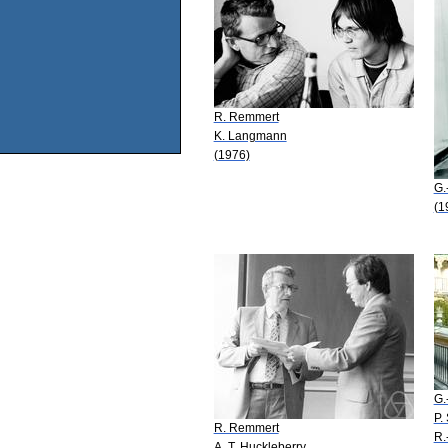
R. Remmert
K. Langmann
(1976)
G.
(1
G.
P.
R. Remmert
R.
A. T. Huckleberry