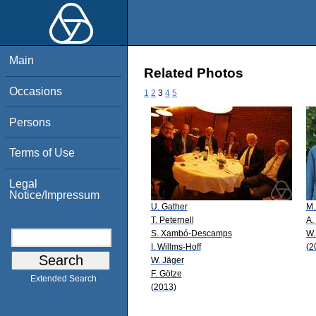
Main
Related Photos
Occasions
1
2
3
4
5
Persons
Terms of Use
Legal
Notice/Impressum
U. Gather
M.
T. Peternell
A.
S. Xambó-Descamps
W.
I. Willms-Hoff
(2
W. Jäger
F. Götze
Extended Search
(2013)