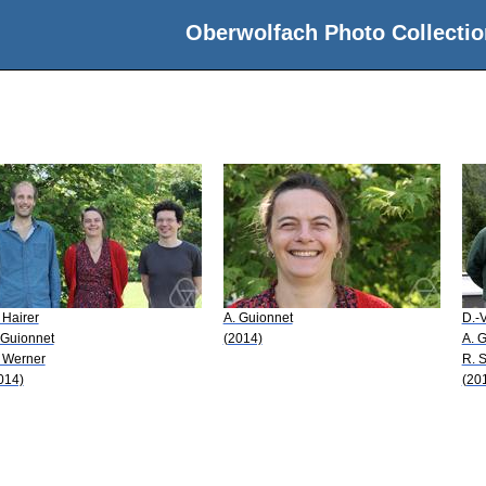
Oberwolfach Photo Collectio
 Hairer
A. Guionnet
D.-V
 Guionnet
(2014)
A. 
 Werner
R. 
014)
(20