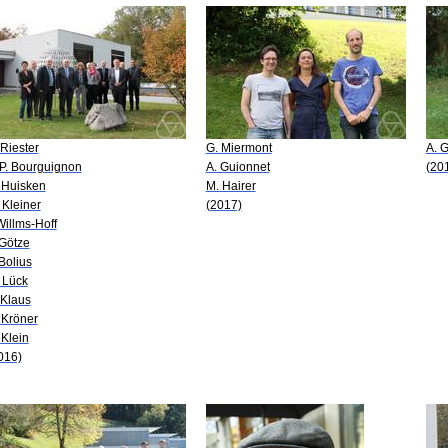
 Riester
G. Miermont
A. 
-P. Bourguignon
A. Guionnet
(20
 Huisken
M. Hairer
 Kleiner
(2017)
 Willms-Hoff
 Götze
 Bolius
 Lück
 Klaus
 Kröner
 Klein
016)