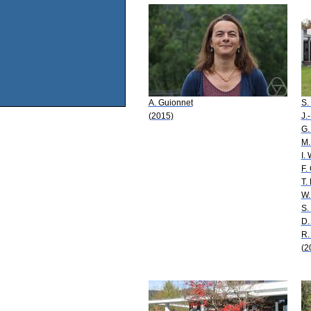
A. Guionnet
S.
(2015)
J.
G.
M.
I.
F.
T.
W.
S.
D.
R.
(2