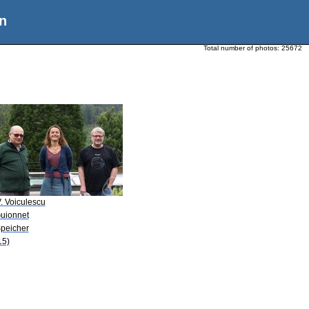
n
Total number of photos:
25672
. Voiculescu
Guionnet
Speicher
15)