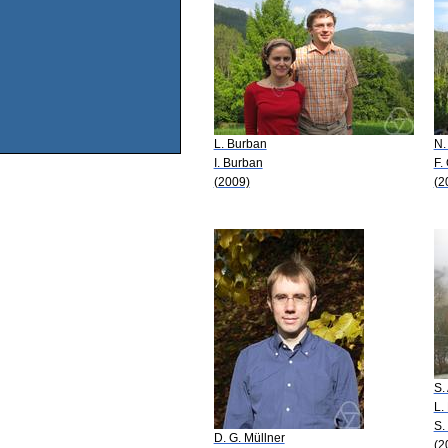
L. Burban
N.
I. Burban
F.
(2009)
(2
S.
L.
S.
D. G. Müllner
(2