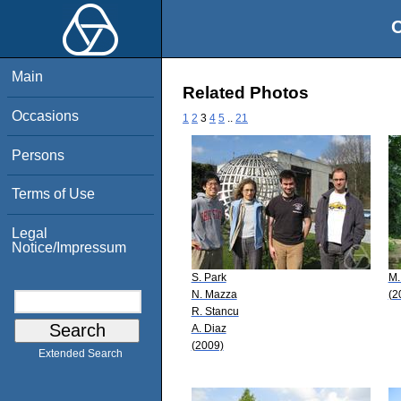
O
Main
Related Photos
Occasions
1
2
3
4
5
..
21
Persons
Terms of Use
Legal
Notice/Impressum
S. Park
M.
N. Mazza
(2
R. Stancu
A. Diaz
(2009)
Extended Search