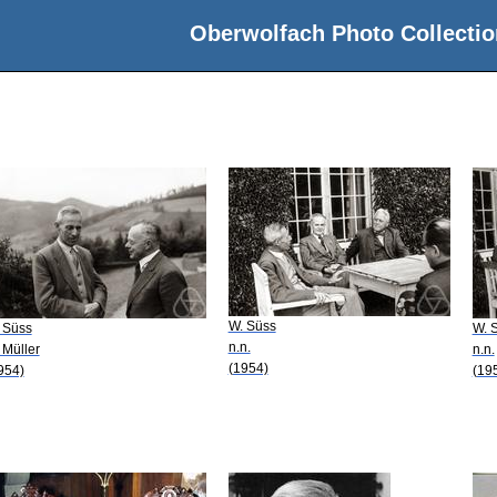
Oberwolfach Photo Collectio
W. Süss
 Süss
W. 
n.n.
 Müller
n.n.
(1954)
954)
(19