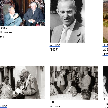
 Süss
 H. Weise
957)
W. Süss
H. 
(1957)
W. 
(19
H. 
n.
n.n.
L. 
 Süss
W. Süss