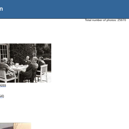
n
Total number of photos:
25670
Süss
54)