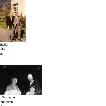
Kneser
Süss
57)
R. Salzmann
Bieberbach