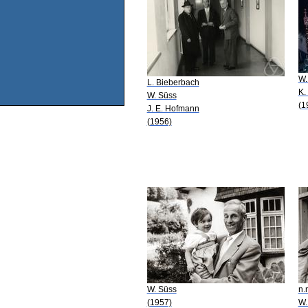
W.
L. Bieberbach
K.
W. Süss
(1
J. E. Hofmann
(1956)
W. Süss
n.
(1957)
W.