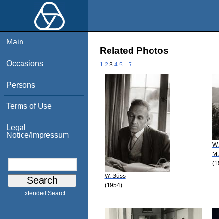
Main
Related Photos
Occasions
1
2
3
4
5
..
7
Persons
Terms of Use
Legal
Notice/Impressum
W.
M.
(1
W. Süss
(1954)
Extended Search