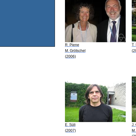
R. Piene
T.
M. Grötschel
(2
(2006)
E. Süli
J.
(2007)
M.