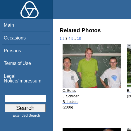
Main
Related Photos
Occasions
1
2
3
4
5
..
18
Persons
Terms of Use
Legal
Notice/Impressum
C. Geiss
B.
J. Schröer
(2
B. Leclerc
(2006)
Extended Search