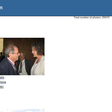
n
Total number of photos:
25670
alis
Piene
06)