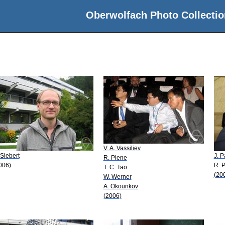
Oberwolfach Photo Collectio
V. A. Vassiliev
 Siebert
J. P
R. Piene
006)
R. 
T. C. Tao
(20
W. Werner
A. Okounkov
(2006)