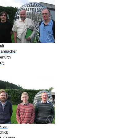
üli
Rannacher
erfürth
07)
liver
chick