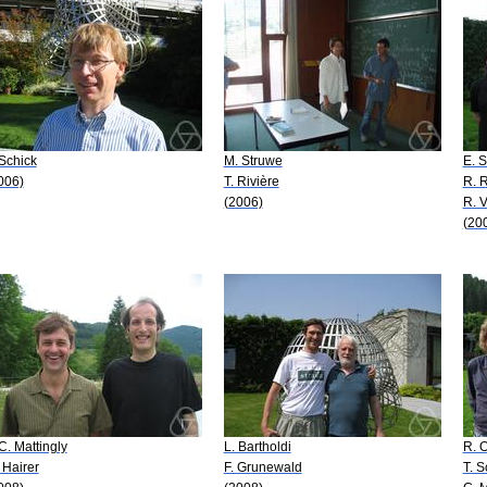
 Schick
M. Struwe
E. S
006)
T. Rivière
R. 
(2006)
R. V
(20
 C. Mattingly
L. Bartholdi
R. O
 Hairer
F. Grunewald
T. S