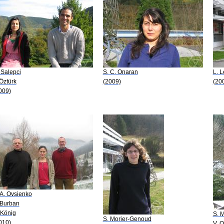
 Salepci
S. C. Onaran
L. 
 Öztürk
(2009)
(20
009)
 A. Ovsienko
 Burban
 König
S. 
S. Morier-Genoud
010)
V. 