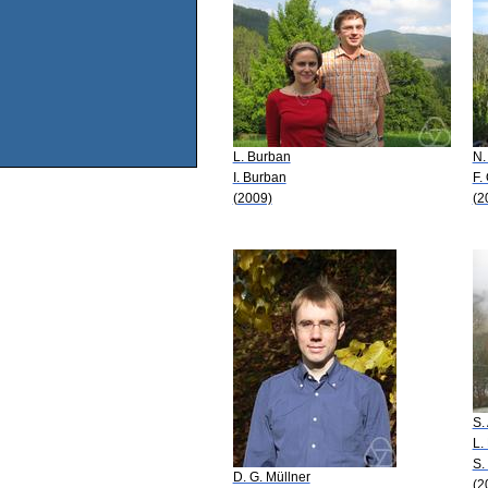
L. Burban
N.
I. Burban
F.
(2009)
(2
S.
L.
S.
D. G. Müllner
(2