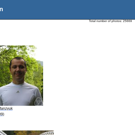
n
Total number of photos:
25669
Manzyuk
09)