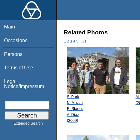
Main
Related Photos
Occasions
1
2
3
4
5
..
21
Persons
Terms of Use
Legal
Notice/Impressum
S. Park
M.
N. Mazza
(2
R. Stancu
A. Diaz
(2009)
Extended Search