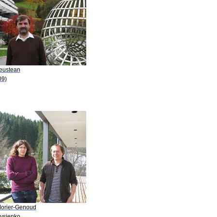
Leustean
09)
Morier-Genoud
Ovsienko