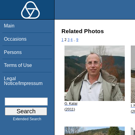
Main
Related Photos
Occasions
1
2
3
4
..
9
Persons
Terms of Use
Legal
Notice/Impressum
G. Kalai
I.
(2011)
(2
Extended Search