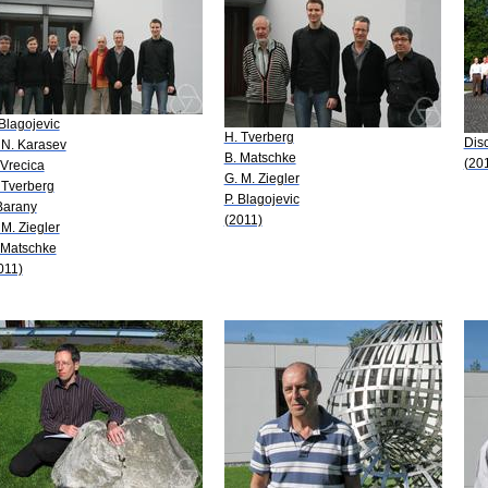
 Blagojevic
H. Tverberg
Dis
 N. Karasev
B. Matschke
(20
 Vrecica
G. M. Ziegler
 Tverberg
P. Blagojevic
 Barany
(2011)
 M. Ziegler
 Matschke
011)