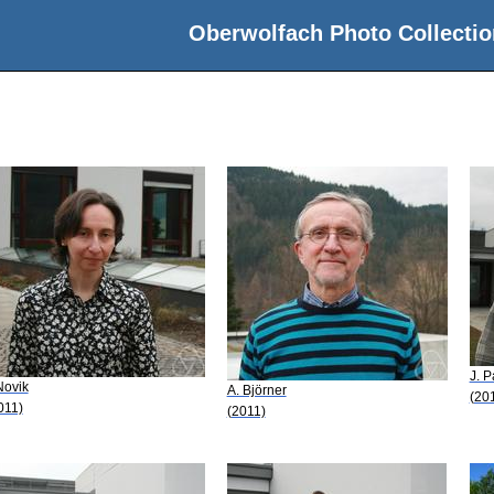
Oberwolfach Photo Collectio
J. 
 Novik
A. Björner
(20
011)
(2011)