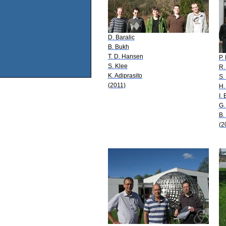
D. Baralic
B. Bukh
T. D. Hansen
P.
S. Klee
R.
K. Adiprasito
S.
(2011)
H.
I.
G.
B.
(2