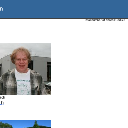
n
Total number of photos:
25672
Pach
11)