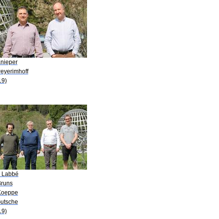
Knieper
Peyerimhoff
19)
. Labbé
Bruns
Koeppe
Gutsche
19)