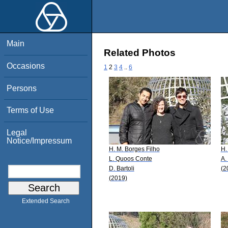
Main
Related Photos
Occasions
1
2
3
4
..
6
Persons
Terms of Use
Legal
Notice/Impressum
H. M. Borges Filho
H.
L. Quoos Conte
A. 
D. Bartoli
(2
(2019)
Extended Search