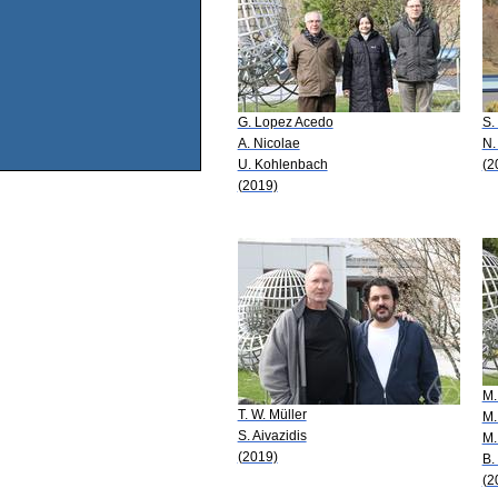
G. Lopez Acedo
S.
A. Nicolae
N.
U. Kohlenbach
(2
(2019)
M.
T. W. Müller
M.
S. Aivazidis
M.
(2019)
B.
(2