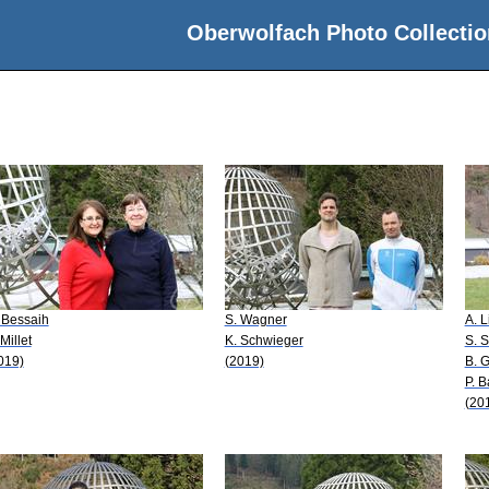
Oberwolfach Photo Collectio
 Bessaih
S. Wagner
A. 
Millet
K. Schwieger
S. S
019)
(2019)
B. G
P. B
(20