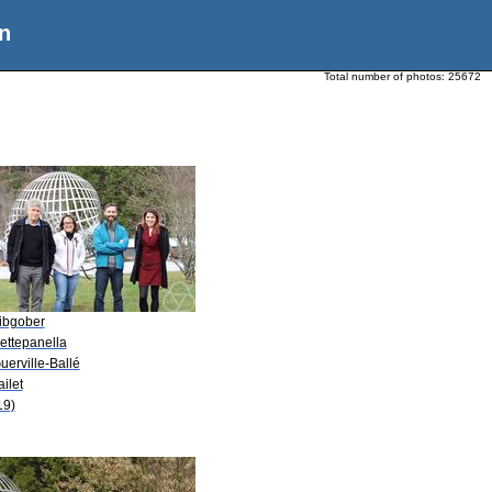
n
Total number of photos:
25672
Libgober
ettepanella
uerville-Ballé
ailet
19)