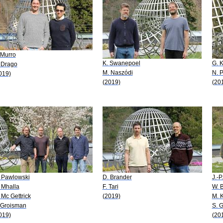
 Murro
K. Swanepoel
G. 
 Drago
M. Naszódi
N. 
019)
(2019)
(20
 Pawlowski
D. Brander
J.-P
 Mhalla
F. Tari
W. 
 Mc Gettrick
(2019)
M. 
 Groisman
S. 
019)
(20