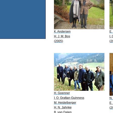
K. Andersen
E.
H. J. M. Bos
I.
(2005)
(2
H. Goenner
I. O. Grattan-Guinness
N.
M. Heidelberger
E.
H. N. Jahnke
(2
B. van Dalen