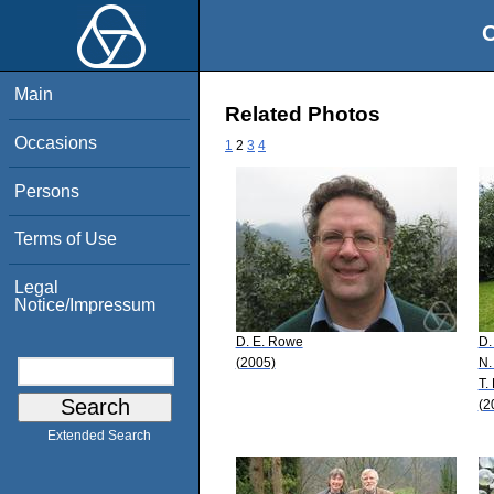
O
Main
Related Photos
Occasions
1
2
3
4
Persons
Terms of Use
Legal
Notice/Impressum
D. E. Rowe
D.
(2005)
N.
T.
(2
Extended Search