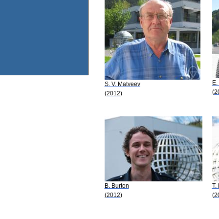
E.
S. V. Matveev
(2
(2012)
B. Burton
T.
(2012)
(2