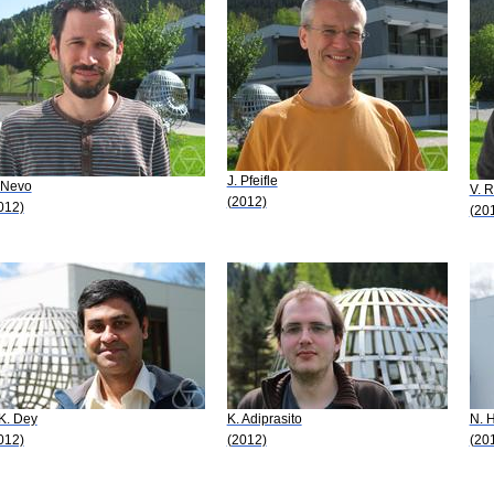
J. Pfeifle
 Nevo
V. R
(2012)
012)
(20
 K. Dey
K. Adiprasito
N. 
012)
(2012)
(20