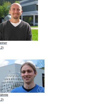
einer
12)
Hähnle
12)