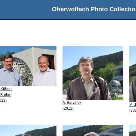
Oberwolfach Photo Collectio
 Kühnel
 Brehm
012)
A. Barvinok
M. 
(2012)
(20