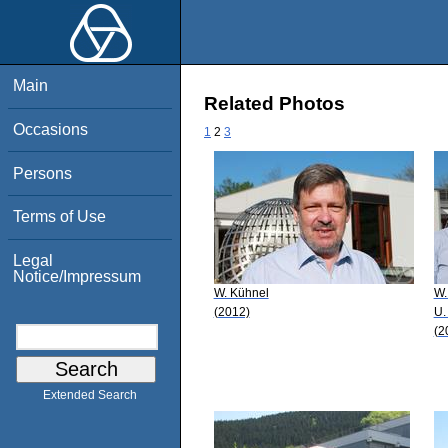
Main
Related Photos
Occasions
1
2
3
Persons
Terms of Use
Legal
Notice/Impressum
W. Kühnel
W.
(2012)
U.
(2
Extended Search