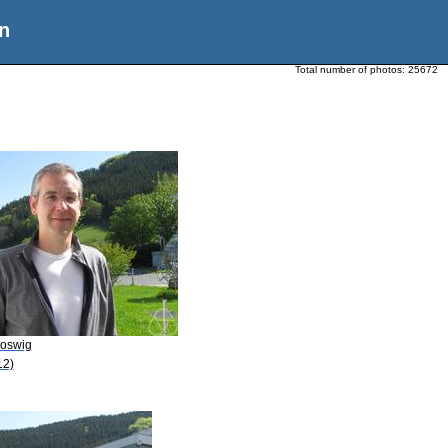
n
Total number of photos:
25672
Joswig
12)