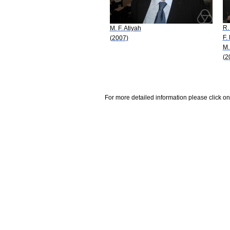
R.
M. F. Atiyah
F.
(2007)
M.
(2
For more detailed information please click on