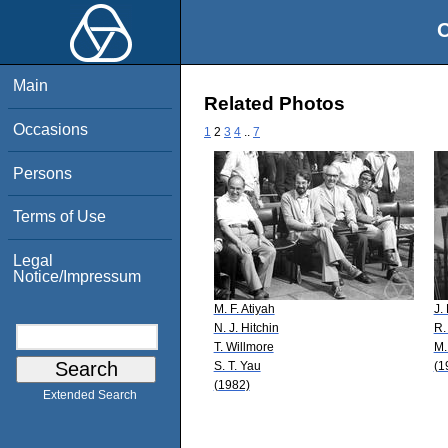
O
Main
Related Photos
Occasions
1
2
3
4
..
7
Persons
Terms of Use
Legal
Notice/Impressum
M. F. Atiyah
J.
N. J. Hitchin
R.
T. Willmore
M.
S. T. Yau
(1
(1982)
Extended Search