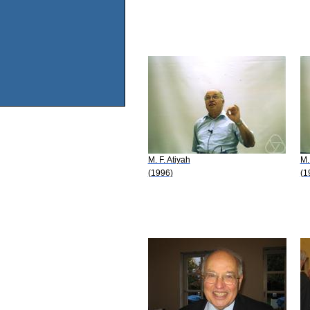
M. F. Atiyah
M.
(1996)
(1