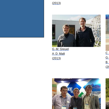
(2013)
G.-M. Greuel
C.
A. D. Matt
G.
(2013)
B.
(2