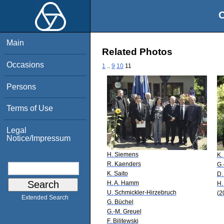
O
Main
Related Photos
Occasions
1
..
9
10
11
Persons
Terms of Use
Legal
Notice/Impressum
H. Siemens
K.
R. Kaenders
G.
K. Saito
D.
H. A. Hamm
H.
U. Schmickler-Hirzebruch
(2
Extended Search
G. Büchel
G.-M. Greuel
F. Bilitewski