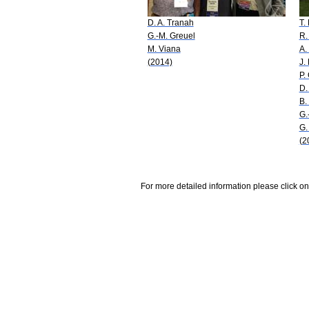
D. A. Tranah
T.
G.-M. Greuel
R.
M. Viana
A.
(2014)
J.
P.
D.
B.
G.
G.
(2
For more detailed information please click on