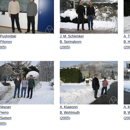
 Pushnitski
J. M. Schlenker
A. T
 Filonov
B. Springborn
B. 
005)
(2005)
(20
 Veeser
A. Klawonn
A. 
 Fierro
B. Wohlmuth
B. 
 Siebert
(2005)
(20
005)