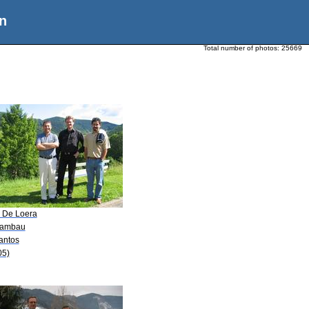
n
Total number of photos:
25669
. De Loera
Rambau
antos
05)