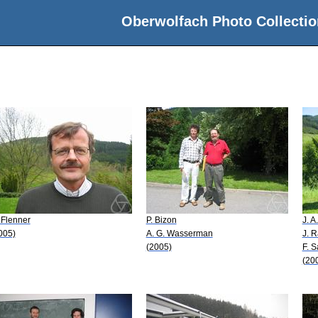
Oberwolfach Photo Collectio
 Flenner
P. Bizon
J. A
005)
A. G. Wasserman
J. 
(2005)
F. S
(20