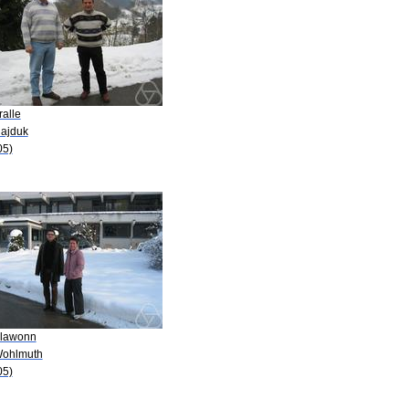
ralle
Hajduk
05)
Klawonn
Wohlmuth
05)