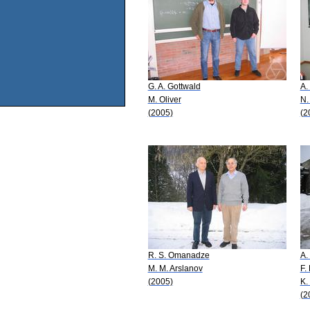
G. A. Gottwald
A.
M. Oliver
N.
(2005)
(2
R. S. Omanadze
A.
M. M. Arslanov
F.
(2005)
K.
(2