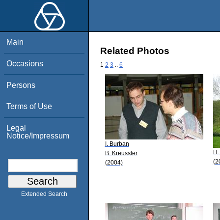
Main
Related Photos
Occasions
1
2
3
..
6
Persons
Terms of Use
Legal
Notice/Impressum
I. Burban
H.
B. Kreussler
(2
(2004)
Extended Search