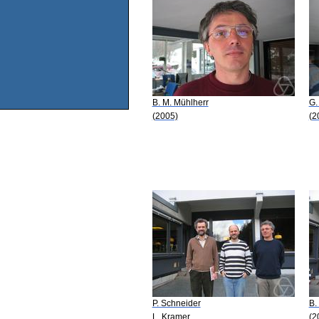
B. M. Mühlherr
G.
(2005)
(2
P. Schneider
B.
L. Kramer
(2