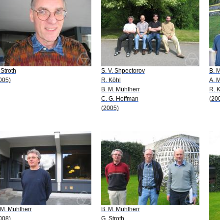
 Stroth
S. V. Shpectorov
B. 
005)
R. Köhl
A. M
B. M. Mühlherr
R. 
C. G. Hoffman
(20
(2005)
 M. Mühlherr
B. M. Mühlherr
008)
G. Stroth