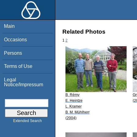
Main
Related Photos
Occasions
1
2
Persons
Terms of Use
Legal
Notice/Impressum
B. Rémy
Gr
E. Heintze
(2
L. Kramer
B. M. Mühlherr
(2004)
Extended Search