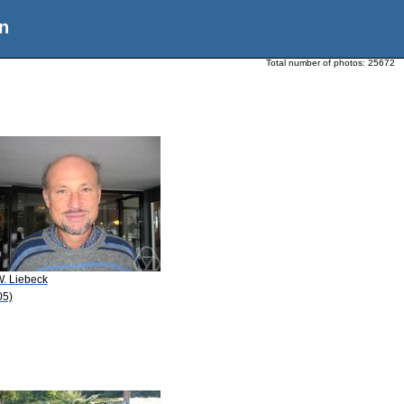
n
Total number of photos:
25672
W. Liebeck
05)