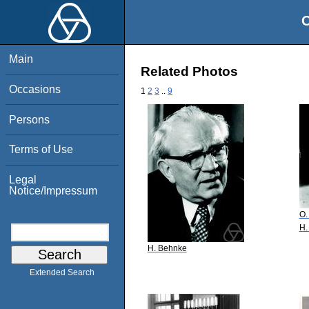
O
Main
Related Photos
Occasions
1
2
3
..
9
Persons
Terms of Use
Legal
Notice/Impressum
O.
H.
H. Behnke
Extended Search