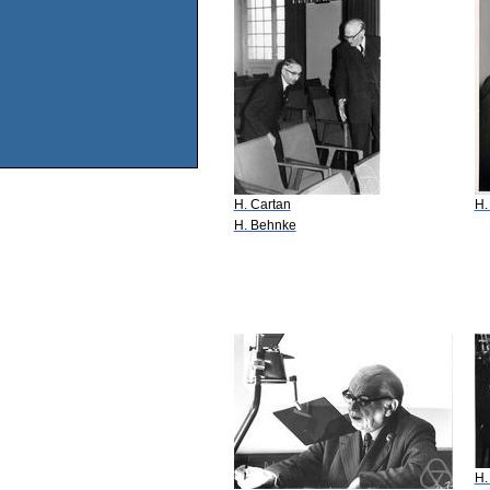
H. Cartan
H.
H. Behnke
H.