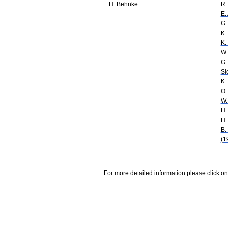
H. Behnke
R.
E. 
G.
K.
K.
W.
G.
Sl
K.
O.
W.
H.
H.
B.
(1
For more detailed information please click on