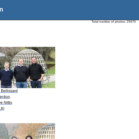
n
Total number of photos:
25670
. Bellissard
Beckus
e Nittis
18)