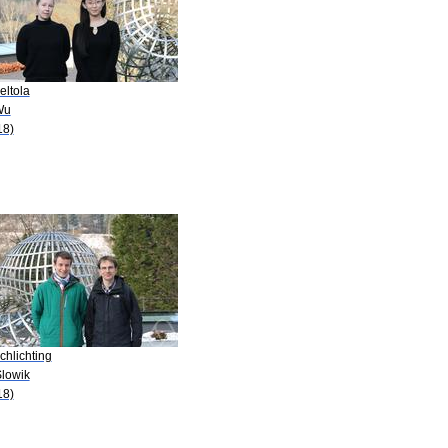
eltola
Wu
18)
chlichting
Slowik
18)