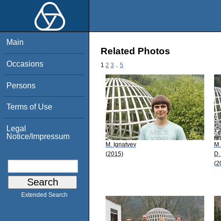
Main
Related Photos
Occasions
1
2
3
..
5
Persons
Terms of Use
Legal
Notice/Impressum
M. Ignatyev
M.
(2015)
D.
(2
Extended Search