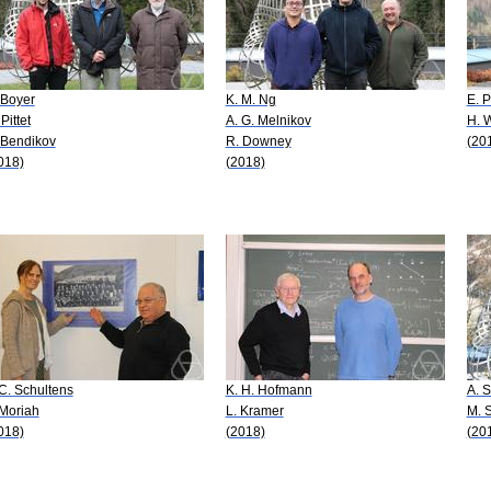
 Boyer
K. M. Ng
E. P
Pittet
A. G. Melnikov
H. 
 Bendikov
R. Downey
(20
018)
(2018)
 C. Schultens
K. H. Hofmann
A. S
 Moriah
L. Kramer
M. 
018)
(2018)
(20