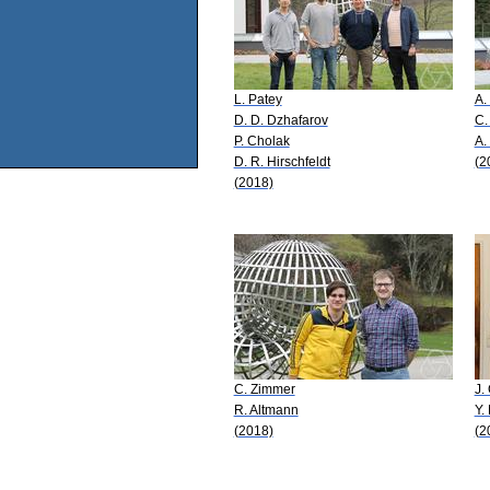
L. Patey
A.
D. D. Dzhafarov
C. 
P. Cholak
A.
D. R. Hirschfeldt
(2
(2018)
C. Zimmer
J.
R. Altmann
Y.
(2018)
(2