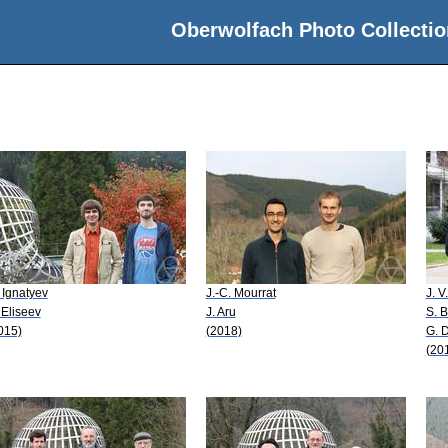
Oberwolfach Photo Collectio
 Ignatyev
J.-C. Mourrat
J. V
 Eliseev
J. Aru
S. 
015)
(2018)
G. D
(20