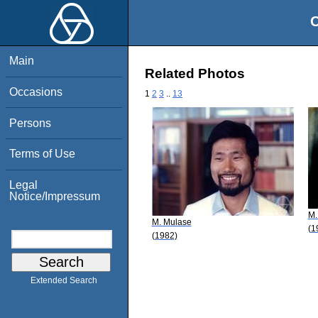
O
Main
Related Photos
Occasions
1
2
3
..
13
Persons
Terms of Use
Legal
Notice/Impressum
M.
M. Mulase
(1
(1982)
Extended Search