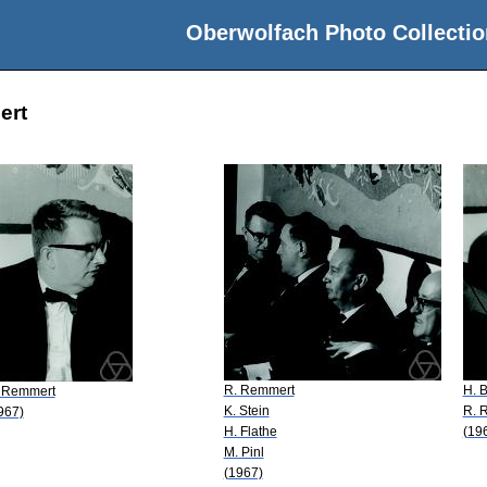
Oberwolfach Photo Collectio
ert
R. Remmert
H. 
 Remmert
K. Stein
R. 
967)
H. Flathe
(19
M. Pinl
(1967)