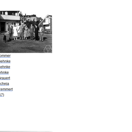
Sommer
Behnke
Behnke
Behnke
rauert
Scheja
Remmert
57)