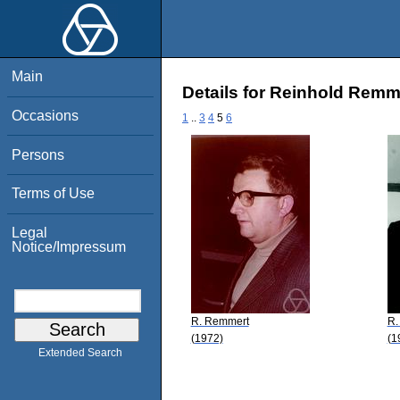
Main
Details for Reinhold Remm
Occasions
1
..
3
4
5
6
Persons
Terms of Use
Legal
Notice/Impressum
R. Remmert
R.
(1972)
(1
Extended Search