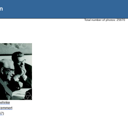
n
Total number of photos:
25670
Behnke
Remmert
67)