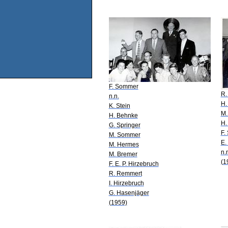
F. Sommer
R.
n.n.
H.
K. Stein
M.
H. Behnke
H.
G. Springer
F.
M. Sommer
E.
M. Hermes
n.
M. Bremer
(1
F. E. P. Hirzebruch
R. Remmert
I. Hirzebruch
G. Hasenjäger
(1959)