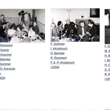
F. Sommer
 Remmert
F. 
I. Hirzebruch
 Gumin
M. 
H. Behnke
 Koecher
H. 
R. Remmert
 Behnke
(. 
F. E. P. Hirzebruch
 Sommer
H. G
(1959)
 O. Kreyszig
G. 
n.
R. 
959)
(19