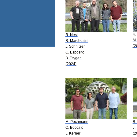
K.
R. Nest
M.
R. Marchesini
(2
J. Schnitzer
C. Esposito
B. Tsygan
(2024)
M. Pechmann
B.
C. Boccato
J.
J. Kerner
(2