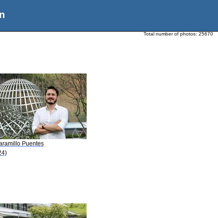
n
Total number of photos:
25670
aramillo Puentes
24)