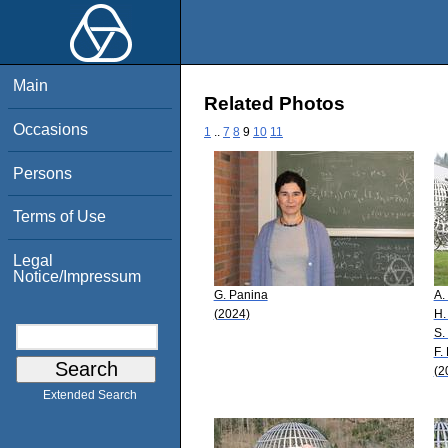
Main
Related Photos
Occasions
1
..
7
8
9
10
11
Persons
Terms of Use
Legal
Notice/Impressum
G. Panina
A.
(2024)
H.
S.
F.
(2
Extended Search