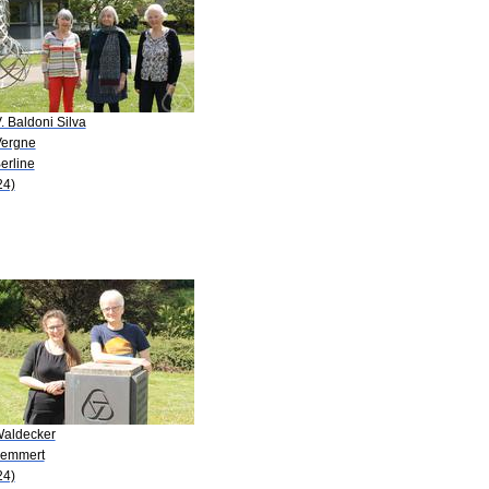
. Baldoni Silva
Vergne
erline
24)
Waldecker
Remmert
24)