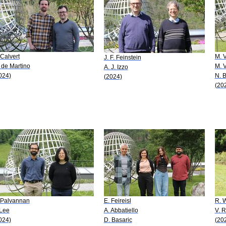
 Calvert
M. V
J. F. Feinstein
 de Martino
M. 
A. J. Izzo
024)
N. B
(2024)
(20
 Palvannan
E. Feireisl
R. 
 Lee
A. Abbatiello
V. 
024)
D. Basaric
(20