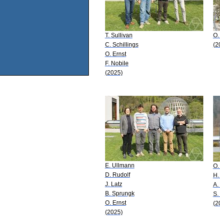
T. Sullivan
O.
C. Schillings
(2
O. Ernst
F. Nobile
(2025)
E. Ullmann
O.
D. Rudolf
H.
J. Latz
A.
B. Sprungk
S.
O. Ernst
(2
(2025)