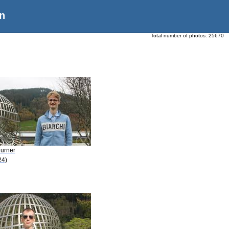
n
Total number of photos:
25670
Turner
24)