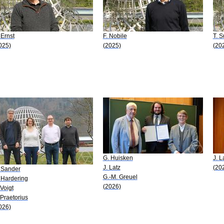
 Ernst
F. Nobile
T. S
025)
(2025)
(20
G. Huisken
J. L
J. Latz
(20
 Sander
G.-M. Greuel
 Hardering
(2026)
 Voigt
 Praetorius
026)