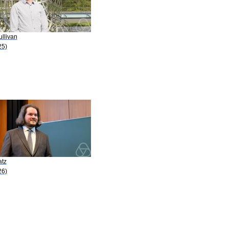
ullivan
25)
atz
26)