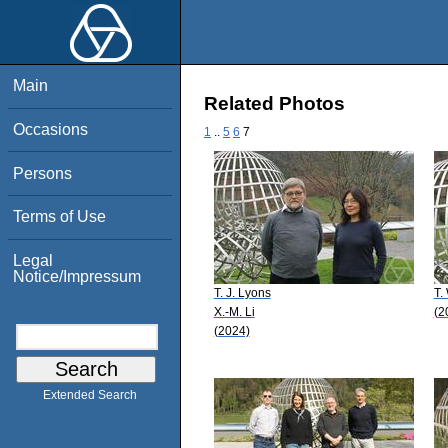
Main
Related Photos
Occasions
1
..
5
6
7
Persons
Terms of Use
Legal
Notice/Impressum
T. J. Lyons
T.
X.-M. Li
(2
(2024)
Extended Search