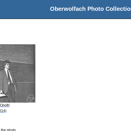
Oberwolfach Photo Collectio
 Onofri
014)
 the photo.