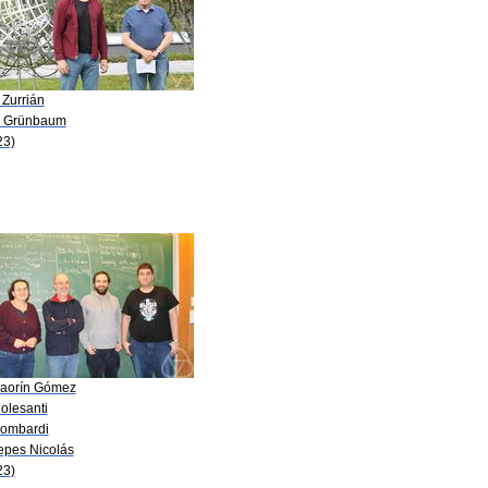
. Zurrián
A. Grünbaum
23)
Saorín Gómez
olesanti
Lombardi
Yepes Nicolás
23)