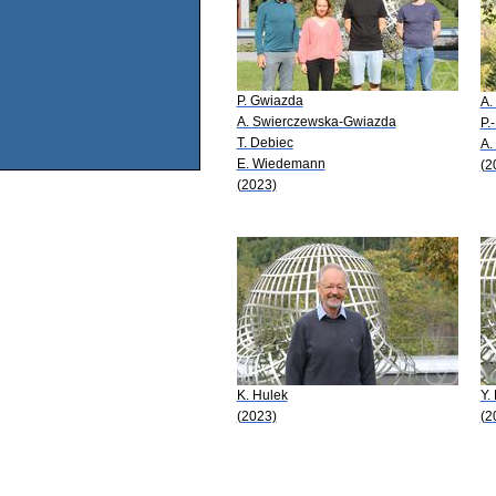
P. Gwiazda
A.
A. Swierczewska-Gwiazda
P.
T. Debiec
A.
E. Wiedemann
(2
(2023)
K. Hulek
Y.
(2023)
(2