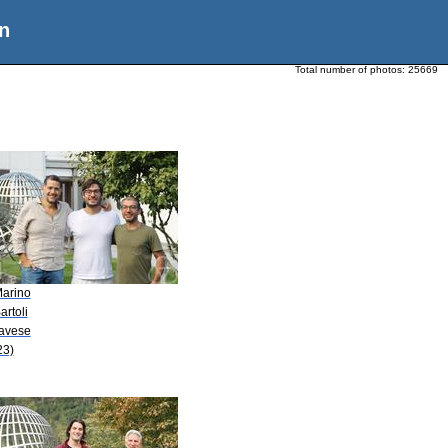
n
Total number of photos:
25669
Marino
artoli
Pavese
23)