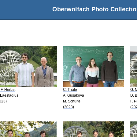
Oberwolfach Photo Collectio
 F. Herbst
C. Thäle
G. 
 Laestadius
A. Gusakova
D. B
023)
M. Schulte
F. 
(2023)
(20