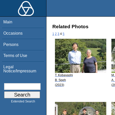
Main
Related Photos
Occasions
1
2
3
4
5
Persons
Terms of Use
Legal
Notice/Impressum
T. Kobayashi
M.
B. Speh
A.
(2023)
(2
Extended Search