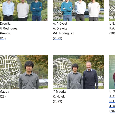
 Drewitz
A. Prévost
I. N
-F. Rodriguez
A. Drewitz
F. 
 Prévost
P.-F. Rodriguez
(20
023)
(2023)
E. 
 Maeda
Y. Maeda
A. C
023)
K. Hulek
N. 
(2023)
J. 
(20