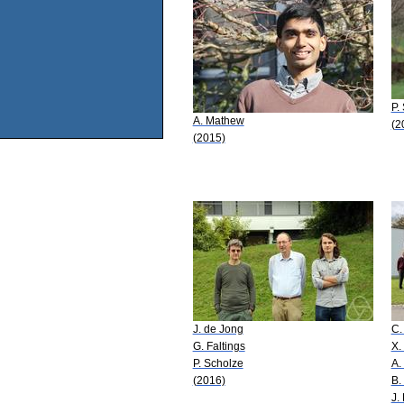
P.
A. Mathew
(2
(2015)
J. de Jong
C.
G. Faltings
X.
P. Scholze
A.
(2016)
B.
J.