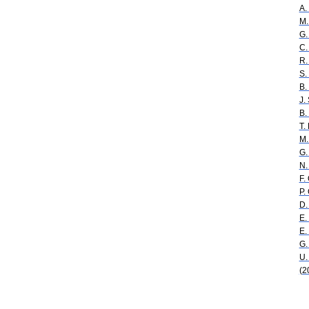
A.
M.
G.
C.
R.
S.
B.
J.
B.
T.
M.
G.
N.
F.
P.
D.
E
E.
G.
U.
(2