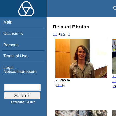
O
Main
Related Photos
Occasions
1
2
3
4
5
..
7
Persons
Terms of Use
Legal
Notice/Impressum
Y.
P. Scholze
P.
(2014)
(2
Extended Search