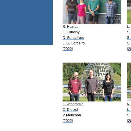
R. Hazrat
L.
E. Gillaspy
S.
D. Gonçalves
S.
L. G. Cordeiro
S.
(2022)
(2
L. Vendramin
N.
C. Dietzel
L.
P. Menchón
S.
(2022)
(2