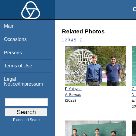
O
Main
Related Photos
Occasions
1
2
3
4
5
..
7
Persons
Terms of Use
Legal
Notice/Impressum
P. Yatsyna
C.
A. Biswas
N.
(2022)
E.
(2
Extended Search