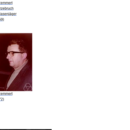
Remmert
irzebruch
Hasenjäger
59)
Remmert
72)