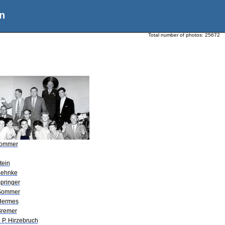
n
Total number of photos:
25672
Sommer
tein
Behnke
Springer
Sommer
Hermes
Bremer
. P. Hirzebruch