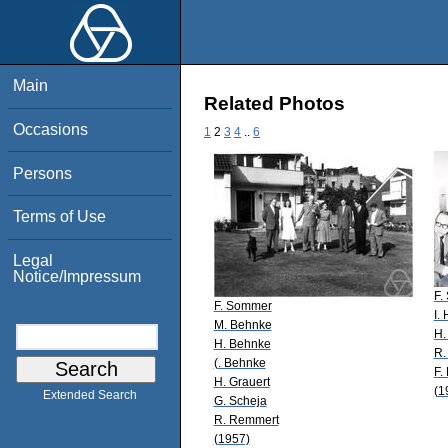
Main
Related Photos
Occasions
1
2
3
4
..
6
Persons
Terms of Use
Legal
Notice/Impressum
F.
F. Sommer
I.
M. Behnke
H.
H. Behnke
R.
(. Behnke
F.
H. Grauert
(1
Extended Search
G. Scheja
R. Remmert
(1957)