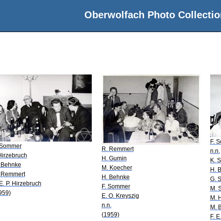
Oberwolfach Photo Collectio
F. 
 Sommer
R. Remmert
n.n.
 Hirzebruch
H. Gumin
K. S
 Behnke
M. Koecher
H. 
 Remmert
H. Behnke
G. 
 E. P. Hirzebruch
F. Sommer
M. 
959)
E. O. Kreyszig
M. 
n.n.
M. 
(1959)
F. E