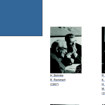
H. Behnke
R.
R. Remmert
K.
(1967)
H.
M.
(1