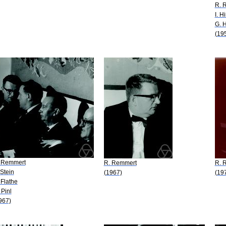
R. 
I. H
G. 
(19
 Remmert
R. Remmert
R. 
 Stein
(1967)
(19
 Flathe
 Pinl
967)