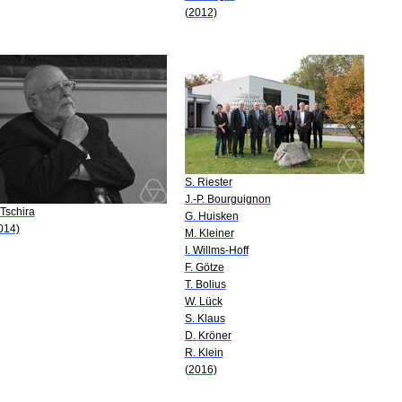
(2012)
S. Riester
J.-P. Bourguignon
 Tschira
G. Huisken
014)
M. Kleiner
I. Willms-Hoff
F. Götze
T. Bolius
W. Lück
S. Klaus
D. Kröner
R. Klein
(2016)