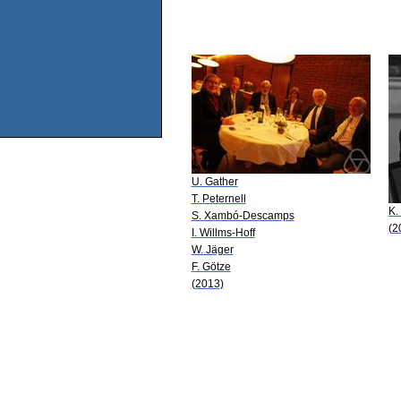
U. Gather
T. Peternell
K.
S. Xambó-Descamps
(2
I. Willms-Hoff
W. Jäger
F. Götze
(2013)