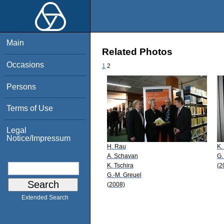
Main
Related Photos
Occasions
1
2
Persons
Terms of Use
Legal
Notice/Impressum
H. Rau
K.
A. Schavan
G.
K. Tschira
(2
G.-M. Greuel
(2008)
Extended Search