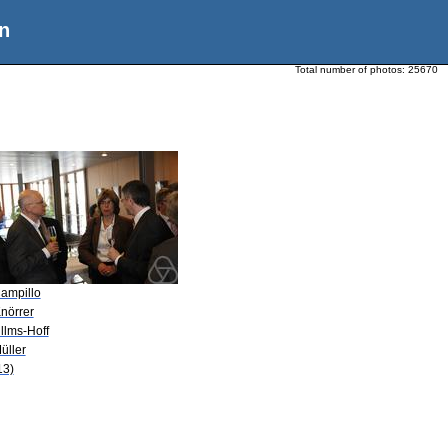
n
Total number of photos:
25670
Campillo
nörrer
illms-Hoff
üller
13)