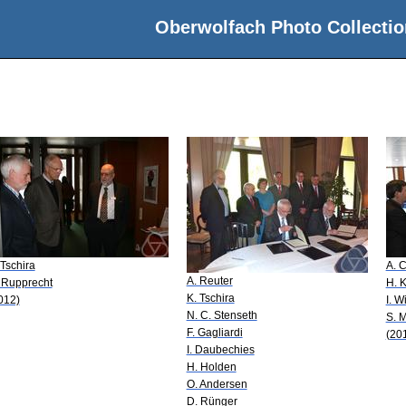
Oberwolfach Photo Collectio
 Tschira
A. 
A. Reuter
 Rupprecht
H. K
K. Tschira
012)
I. W
N. C. Stenseth
S. M
F. Gagliardi
(20
I. Daubechies
H. Holden
O. Andersen
D. Rünger