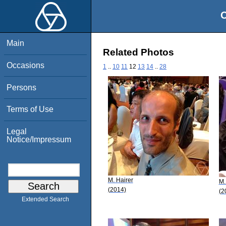
O
Main
Related Photos
Occasions
1
..
10
11
12
13
14
..
28
Persons
Terms of Use
Legal
Notice/Impressum
M. Hairer
M.
(2014)
(2
Extended Search