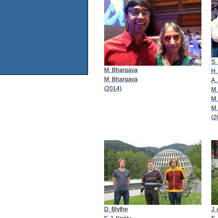
S.
M. Bhargava
H.
M. Bhargava
A.
(2014)
M.
M.
M.
(2
D. Blythe
J.