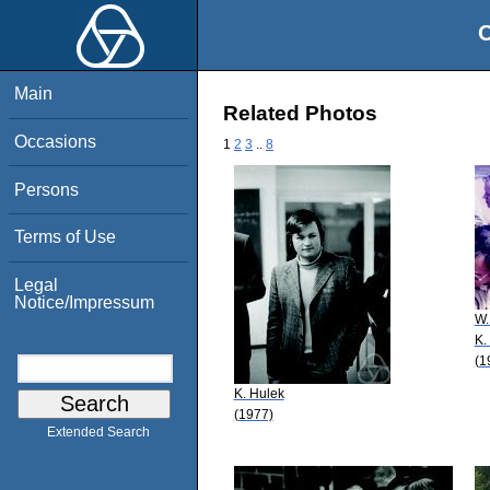
O
Main
Related Photos
Occasions
1
2
3
..
8
Persons
Terms of Use
Legal
Notice/Impressum
W.
K.
(1
K. Hulek
(1977)
Extended Search