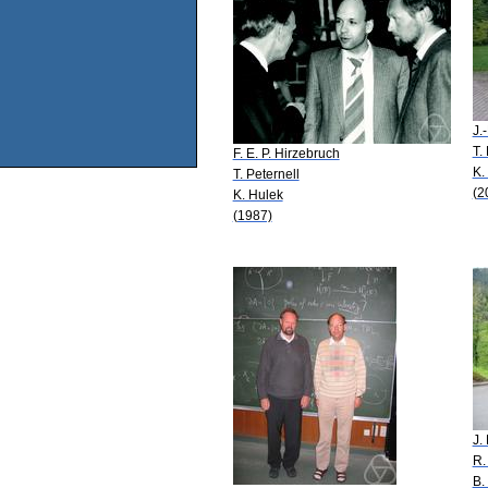
J.
T.
F. E. P. Hirzebruch
K.
T. Peternell
(2
K. Hulek
(1987)
J.
R.
B.