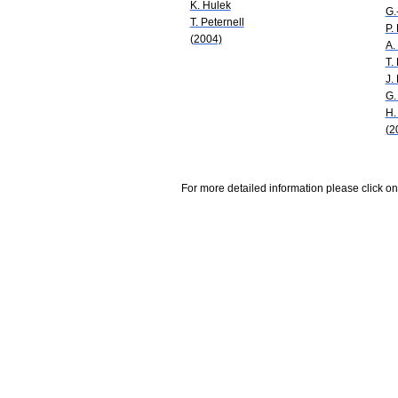
K. Hulek
G.
T. Peternell
P.
(2004)
A.
T.
J.
G.
H.
(2
For more detailed information please click on