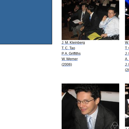
J. M. Kleinberg
W.
T. C. Tao
T.
P. A. Griffiths
J. 
W. Werner
A.
(2006)
J.
(2