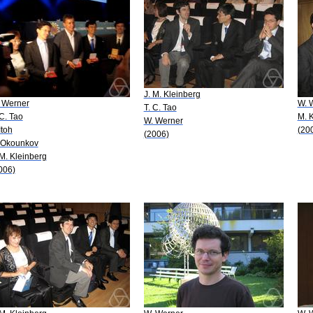
J. M. Kleinberg
 Werner
W. 
T. C. Tao
 C. Tao
M. 
W. Werner
Itoh
(20
(2006)
 Okounkov
 M. Kleinberg
006)