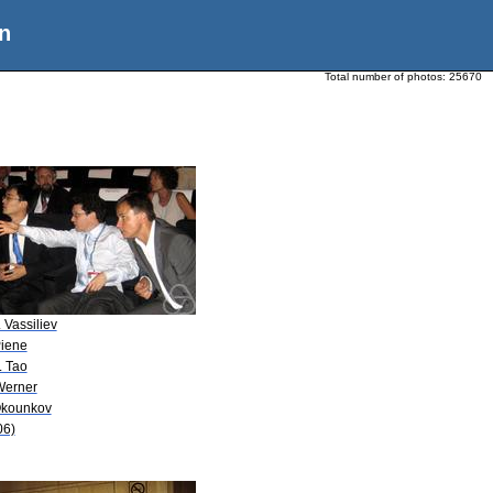
n
Total number of photos:
25670
. Vassiliev
Piene
. Tao
Werner
Okounkov
06)