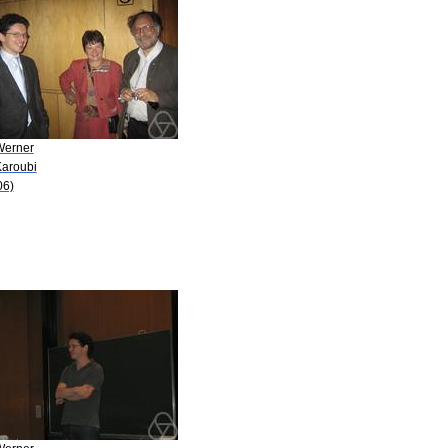
Werner
Karoubi
06)