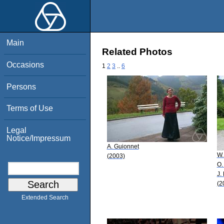
Main
Related Photos
Occasions
1
2
3
..
6
Persons
Terms of Use
Legal
Notice/Impressum
A. Guionnet
W.
(2003)
O.
J.
(2
Extended Search