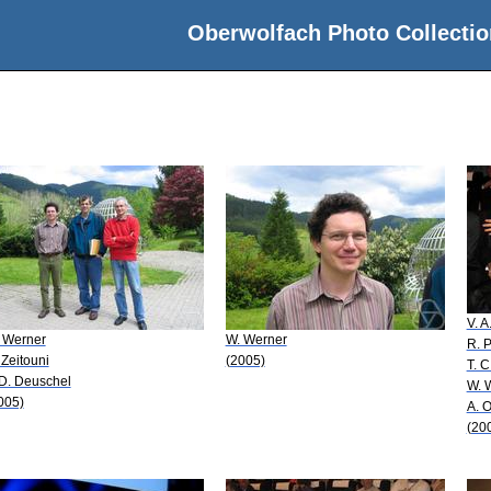
Oberwolfach Photo Collectio
V. A
 Werner
W. Werner
R. 
 Zeitouni
(2005)
T. C
 D. Deuschel
W. 
005)
A. 
(20